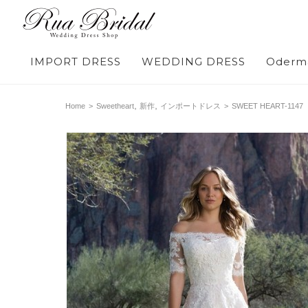
IMPORT DRESS
WEDDING DRESS
Oderm
,
,
Home
>
Sweetheart
新作
インポートドレス
>
SWEET HEART-1147